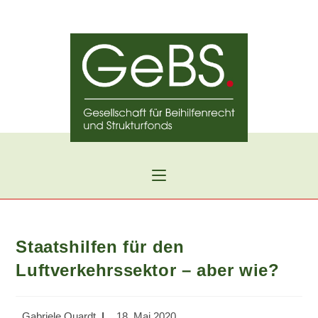
Zum
Inhalt
springen
Staatshilfen für den
Luftverkehrssektor – aber wie?
Beitrags-
Beitrag
Gabriele Quardt
18. Mai 2020