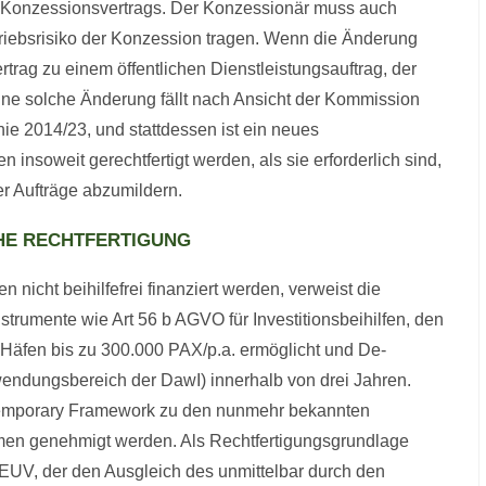
es Konzessionsvertrags. Der Konzessionär muss auch
riebsrisiko der Konzession tragen. Wenn die Änderung
Vertrag zu einem öffentlichen Dienstleistungsauftrag, der
ine solche Änderung fällt nach Ansicht der Kommission
inie 2014/23, und stattdessen ist ein neues
insoweit gerechtfertigt werden, als sie erforderlich sind,
er Aufträge abzumildern.
CHE RECHTFERTIGUNG
nicht beihilfefrei finanziert werden, verweist die
trumente wie Art 56 b AGVO für Investitionsbeihilfen, den
 Häfen bis zu 300.000 PAX/p.a. ermöglicht und De-
nwendungsbereich der DawI) innerhalb von drei Jahren.
m Temporary Framework zu den nunmehr bekannten
en genehmigt werden. Als Rechtfertigungsgrundlage
AEUV, der den Ausgleich des unmittelbar durch den