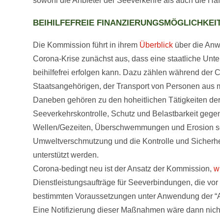
sowohl die Anbieter der Seeverkehre als auch die Hafe
BEIHILFEFREIE FINANZIERUNGSMÖGLICHKEI
Die Kommission führt in ihrem
Überblick
über die Anwe
Corona-Krise zunächst aus, dass eine staatliche Unte
beihilfefrei erfolgen kann. Dazu zählen während der
Staatsangehörigen, der Transport von Personen aus m
Daneben gehören zu den hoheitlichen Tätigkeiten der 
Seeverkehrskontrolle, Schutz und Belastbarkeit gege
Wellen/Gezeiten, Überschwemmungen und Erosion sow
Umweltverschmutzung und die Kontrolle und Sicherheit
unterstützt werden.
Corona-bedingt neu ist der Ansatz der Kommission,
w
Dienstleistungsaufträge für Seeverbindungen, die vo
bestimmten Voraussetzungen unter Anwendung der “Altm
Eine Notifizierung dieser Maßnahmen wäre dann nicht 