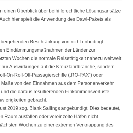
 einen Überblick über beihilferechtliche Lösungsansätze
. Auch hier spielt die Anwendung des DawI-Pakets als
rübergehenden Beschränkung von nicht unbedingt
 den Eindämmungsmaßnahmen der Länder zur
etzten Wochen die normale Reisetätigkeit nahezu weltweit
 nur Auswirkungen auf die Kreuzfahrtbranche, sondern
oll-On-Roll-Off-Passagierschiffe („RO-PAX“) oder
hem Maße von den Einnahmen aus dem Personenverkehr
 und die daraus resultierenden Einkommensverluste
hwierigkeiten gebracht.
ust 2019 sog. Blank Sailings angekündigt. Dies bedeutet,
en Raum ausfallen oder vereinzelte Häfen nicht
n nächsten Wochen zu einer extremen Verknappung des