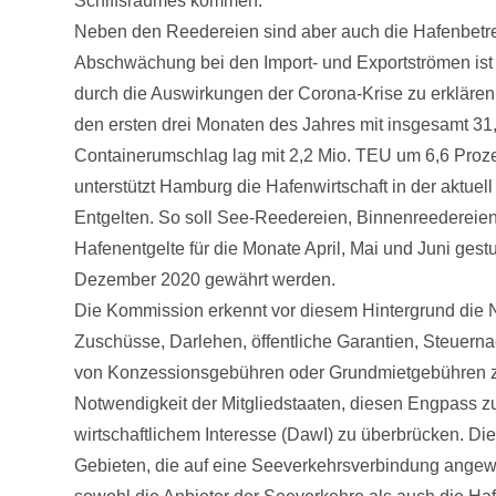
Schiffsraumes kommen.
Neben den Reedereien sind aber auch die Hafenbetreib
Abschwächung bei den Import- und Exportströmen ist 
durch die Auswirkungen der Corona-Krise zu erkläre
den ersten drei Monaten des Jahres mit insgesamt 31,
Containerumschlag lag mit 2,2 Mio. TEU um 6,6 Proze
unterstützt Hamburg die Hafenwirtschaft in der aktue
Entgelten. So soll See-Reedereien, Binnenreedereien
Hafenentgelte für die Monate April, Mai und Juni ges
Dezember 2020 gewährt werden.
Die Kommission erkennt vor diesem Hintergrund die N
Zuschüsse, Darlehen, öffentliche Garantien, Steuer
von Konzessionsgebühren oder Grundmietgebühren zu 
Notwendigkeit der Mitgliedstaaten, diesen Engpass z
wirtschaftlichem Interesse (DawI) zu überbrücken. D
Gebieten, die auf eine Seeverkehrsverbindung angew