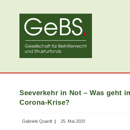
Zum
Inhalt
springen
Seeverkehr in Not – Was geht i
Corona-Krise?
Beitrags-
Beitrag
Gabriele Quardt
25. Mai 2020
Autor:
veröffentlicht: