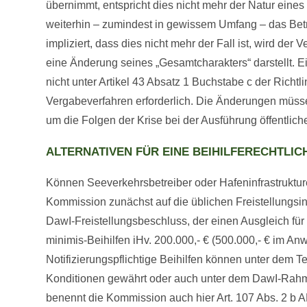
übernimmt, entspricht dies nicht mehr der Natur ein
weiterhin – zumindest in gewissem Umfang – das Bet
impliziert, dass dies nicht mehr der Fall ist, wird der 
eine Änderung seines „Gesamtcharakters“ darstellt. E
nicht unter Artikel 43 Absatz 1 Buchstabe c der Richtl
Vergabeverfahren erforderlich. Die Änderungen müssen 
um die Folgen der Krise bei der Ausführung öffentlich
ALTERNATIVEN FÜR EINE BEIHILFERECHTLI
Können Seeverkehrsbetreiber oder Hafeninfrastrukturen 
Kommission zunächst auf die üblichen Freistellungsins
DawI-Freistellungsbeschluss, der einen Ausgleich für
minimis-Beihilfen iHv. 200.000,- € (500.000,- € im A
Notifizierungspflichtige Beihilfen können unter de
Konditionen gewährt oder auch unter dem DawI-Rahm
benennt die Kommission auch hier Art. 107 Abs. 2 b 