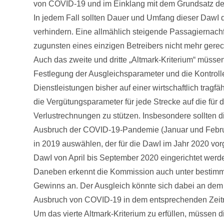
von COVID-19 und im Einklang mit dem Grundsatz der V
In jedem Fall sollten Dauer und Umfang dieser DawI 
verhindern. Eine allmählich steigende Passagiernach
zugunsten eines einzigen Betreibers nicht mehr gerecht
Auch das zweite und dritte „Altmark-Kriterium“ müssen
Festlegung der Ausgleichsparameter und die Kontroll
Dienstleistungen bisher auf einer wirtschaftlich trag
die Vergütungsparameter für jede Strecke auf die fü
Verlustrechnungen zu stützen. Insbesondere sollten d
Ausbruch der COVID-19-Pandemie (Januar und Febru
in 2019 auswählen, der für die DawI im Jahr 2020 vor
DawI von April bis September 2020 eingerichtet werde
Daneben erkennt die Kommission auch unter bestim
Gewinns an. Der Ausgleich könnte sich dabei an dem
Ausbruch von COVID-19 in dem entsprechenden Zeitra
Um das vierte Altmark-Kriterium zu erfüllen, müssen 