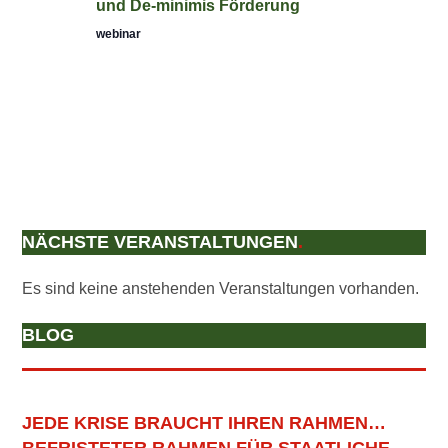
V
.
und De-minimis Förderung
N
I
webinar
S
G
I
A
C
T
H
T
I
E
O
N
N
-
N
NÄCHSTE VERANSTALTUNGEN
.
A
V
Es sind keine anstehenden Veranstaltungen vorhanden.
I
BLOG
G
A
T
I
JEDE KRISE BRAUCHT IHREN RAHMEN…
O