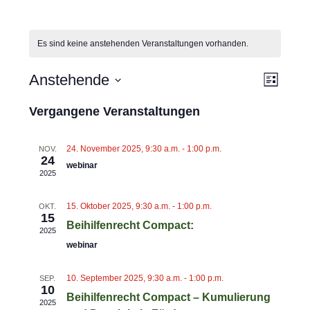
Es sind keine anstehenden Veranstaltungen vorhanden.
V
Anstehende
A
L
E
N
i
D
s
Vergangene Veranstaltungen
R
S
a
t
A
e
I
t
N
24. November 2025, 9:30 a.m.
-
1:00 p.m.
NOV.
C
u
24
S
webinar
H
2025
m
T
T
w
A
15. Oktober 2025, 9:30 a.m.
-
1:00 p.m.
OKT.
E
L
ä
15
Beihilfenrecht Compact:
2025
N
T
h
webinar
U
-
l
N
N
e
10. September 2025, 9:30 a.m.
-
1:00 p.m.
SEP.
G
10
A
n
Beihilfenrecht Compact – Kumulierung
A
2025