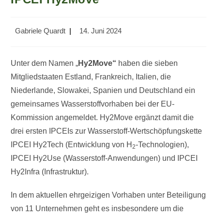
Beitrags-
Beitrag
Gabriele Quardt
14. Juni 2024
Autor:
veröffentlicht:
Unter dem Namen „
Hy2Move
“
haben die sieben
Mitgliedstaaten Estland, Frankreich, Italien, die
Niederlande, Slowakei, Spanien und Deutschland ein
gemeinsames Wasserstoffvorhaben bei der EU-
Kommission angemeldet. Hy2Move ergänzt damit die
drei ersten IPCEIs zur Wasserstoff-Wertschöpfungskette
IPCEI Hy2Tech (Entwicklung von H
-Technologien),
2
IPCEI Hy2Use (Wasserstoff-Anwendungen) und IPCEI
Hy2Infra (Infrastruktur).
In dem aktuellen ehrgeizigen Vorhaben unter Beteiligung
von 11 Unternehmen geht es insbesondere um die