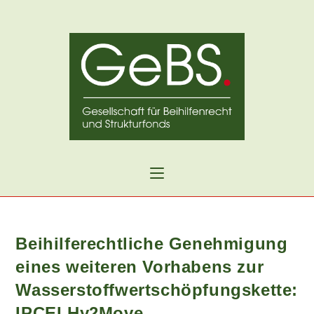
Zum
Inhalt
springen
Beihilferechtliche Genehmigung
eines weiteren Vorhabens zur
Wasserstoffwertschöpfungskette:
IPCEI Hy2Move