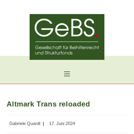
Zum
Inhalt
springen
Altmark Trans reloaded
Beitrags-
Beitrag
Gabriele Quardt
17. Juni 2024
Autor:
veröffentlicht: