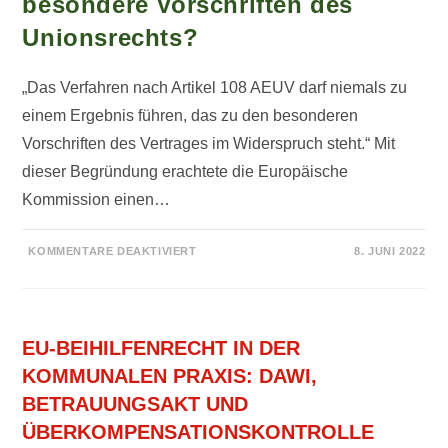
besondere Vorschriften des
Unionsrechts?
„Das Verfahren nach Artikel 108 AEUV darf niemals zu
einem Ergebnis führen, das zu den besonderen
Vorschriften des Vertrages im Widerspruch steht.“ Mit
dieser Begründung erachtete die Europäische
Kommission einen…
FÜR
KOMMENTARE DEAKTIVIERT
8. JUNI 2022
KEINE
RECHTFERTIGUNG
EINER
BEIHILFE
BEI
VERSTOSS G
EGEN B
EU-BEIHILFENRECHT IN DER
ESONDERE V
ORSCHRIFTEN D
KOMMUNALEN PRAXIS: DAWI,
ES U
NIONSRECHTS?
BETRAUUNGSAKT UND
ÜBERKOMPENSATIONSKONTROLLE