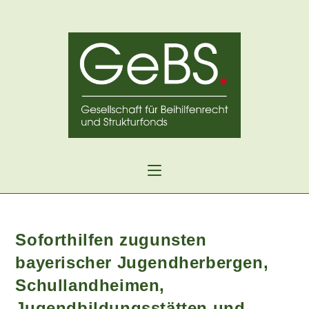
Zum
Inhalt
springen
Soforthilfen zugunsten
bayerischer Jugendherbergen,
Schullandheimen,
Jugendbildungsstätten und