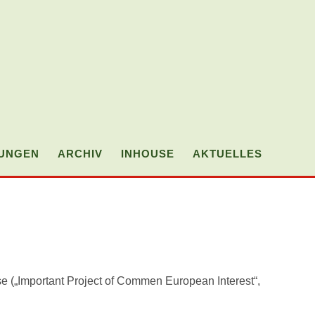
TUNGEN
ARCHIV
INHOUSE
AKTUELLES
WEBSI
SUCH
UMSC
 („Important Project of Commen European Interest“,