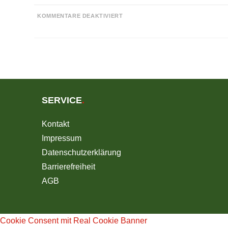
FÜR
KOMMENTARE DEAKTIVIERT
KOMMISSION
GENEHMIGT
WASSERSTOFF-
IPCEI
MIT
DEUTSCHER
BETEILIGUNG
SERVICE
.
Kontakt
Impressum
Datenschutzerklärung
Barrierefreiheit
AGB
Cookie Consent mit Real Cookie Banner