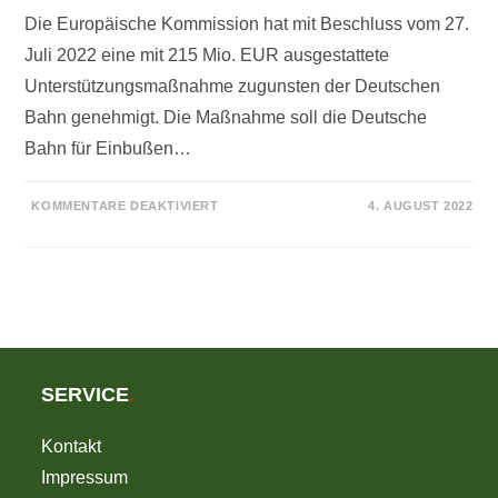
Die Europäische Kommission hat mit Beschluss vom 27.
Juli 2022 eine mit 215 Mio. EUR ausgestattete
Unterstützungsmaßnahme zugunsten der Deutschen
Bahn genehmigt. Die Maßnahme soll die Deutsche
Bahn für Einbußen…
FÜR
KOMMENTARE DEAKTIVIERT
4. AUGUST 2022
DIE
DEUTSCHE
BAHN
UND
IHRE
TÖCHTER
–
DER
NÄCHSTE
STREICH
SERVICE
.
Kontakt
Impressum