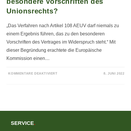
besondere Vorschriften des
Unionsrechts?
„Das Verfahren nach Artikel 108 AEUV darf niemals zu
einem Ergebnis führen, das zu den besonderen
Vorschriften des Vertrages im Widerspruch steht.“ Mit
dieser Begründung erachtete die Europäische
Kommission einen…
FÜR
KOMMENTARE DEAKTIVIERT
8. JUNI 2022
KEINE
RECHTFERTIGUNG
EINER
BEIHILFE
BEI
VERSTOSS G
EGEN B
ESONDERE V
ORSCHRIFTEN D
ES U
NIONSRECHTS?
SERVICE
.