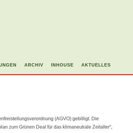
TUNGEN
ARCHIV
INHOUSE
AKTUELLES
WEBSI
SUCH
UMSC
reistellungsverordnung (AGVO) gebilligt. Die
lan zum Grünen Deal für das klimaneutrale Zeitalter“,