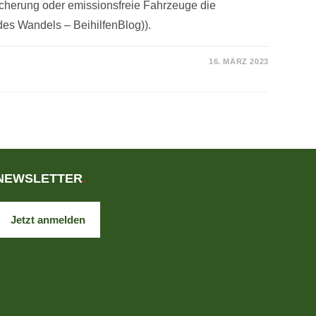
icherung oder emissionsfreie Fahrzeuge die
des Wandels – BeihilfenBlog)).
16. MÄRZ 2023
NEWSLETTER
.
Jetzt anmelden