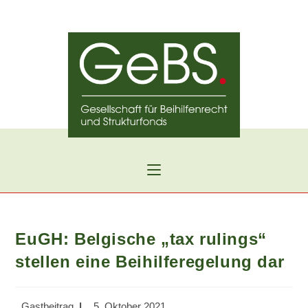
Zum
Inhalt
springen
EuGH: Belgische „tax rulings“
stellen eine Beihilferegelung dar
Beitrags-
Beitrag
Gastbeitrag
5. Oktober 2021