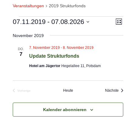
Veranstaltungen
2019 Strukturfonds
VERANSTALTUNGEN
V
07.11.2019
 - 
07.08.2026
A
L
E
N
i
D
s
R
November 2019
S
a
t
A
e
I
t
7. November 2019
-
8. November 2019
DO.
N
7
C
u
Update Strukturfonds
S
H
m
T
Hotel am Jägertor
Hegelallee 11, Potsdam
T
w
A
E
L
ä
N
T
h
Veranstal
Heute
Nächste
Vorherige
Veranstaltungen
U
-
l
N
N
e
Kalender abonnieren
G
A
n
A
V
.
N
I
S