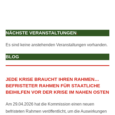
G
I
A
C
T
H
T
I
E
O
NÄCHSTE VERANSTALTUNGEN
.
N
N
-
Es sind keine anstehenden Veranstaltungen vorhanden.
N
A
BLOG
V
I
G
JEDE KRISE BRAUCHT IHREN RAHMEN…
A
BEFRISTETER RAHMEN FÜR STAATLICHE
T
BEIHILFEN VOR DER KRISE IM NAHEN OSTEN
I
O
Am 29.04.2026 hat die Kommission einen neuen
N
befristeten Rahmen veröffentlicht, um die Auswirkungen